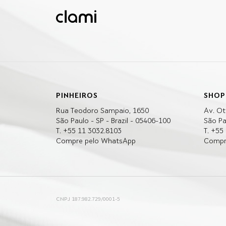
PINHEIROS
SHOP
Rua Teodoro Sampaio, 1650
Av. Ot
São Paulo - SP - Brazil - 05406-100
São Pa
T. +55 11 3032.8103
T. +55
Compre pelo WhatsApp
Compr
CNPJ 187.982.729/0001-5