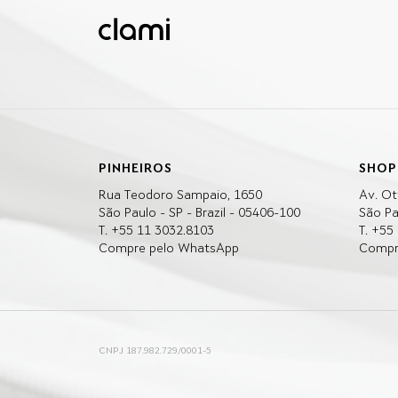
PINHEIROS
SHOP
Rua Teodoro Sampaio, 1650
Av. Ot
São Paulo - SP - Brazil - 05406-100
São Pa
T. +55 11 3032.8103
T. +55
Compre pelo WhatsApp
Compr
CNPJ 187.982.729/0001-5