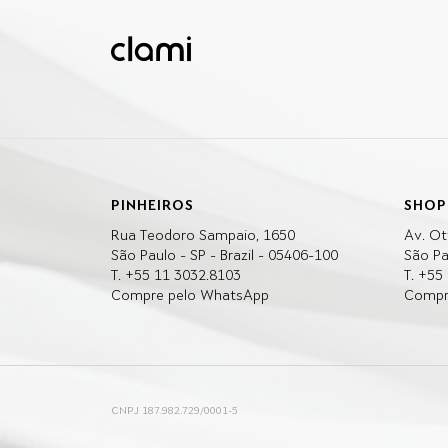
PINHEIROS
SHOP
Rua Teodoro Sampaio, 1650
Av. Ot
São Paulo - SP - Brazil - 05406-100
São Pa
T. +55 11 3032.8103
T. +55
Compre pelo WhatsApp
Compr
CNPJ 187.982.729/0001-5