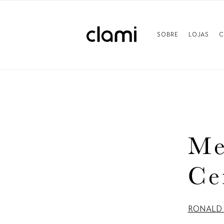
SOBRE
LOJAS
C
Me
Ce
RONALD